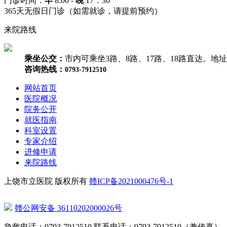
门诊时间：
早
8:00
-
晚
17：30
365天无假日门诊（如需就诊，请提前预约）
来院路线
乘坐公交：
市内可乘坐3路、8路、17路、18路直达。地
咨询热线：
0793-7912510
网站首页
医院概况
院务公开
就医指南
科室设置
专家介绍
进修申请
来院路线
上饶市立医院 版权所有
赣ICP备2021000476号-1
赣公网安备 36110202000026号
急救电话：0793-7912510 联系电话：0793-7912510（兼传真）