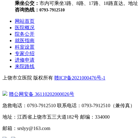
乘坐公交：
市内可乘坐3路、8路、17路、18路直达。地
咨询热线：
0793-7912510
网站首页
医院概况
院务公开
就医指南
科室设置
专家介绍
进修申请
来院路线
上饶市立医院 版权所有
赣ICP备2021000476号-1
赣公网安备 36110202000026号
急救电话：0793-7912510 联系电话：0793-7912510（兼传真）
地址：江西省上饶市五三大道182号 邮编：334000
邮箱：srslyy@163.com